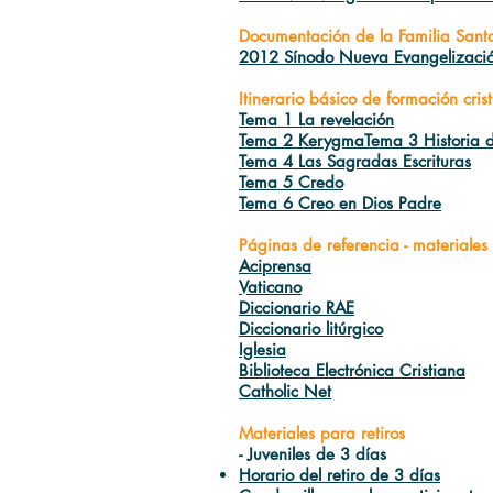
Documentación de la Familia Sant
2012 Sínodo Nueva Evangelización
Itinerario básico de formación cris
Tema 1 La revelación
Tema 2 Kerygma
Tema 3 Historia d
Tema 4 Las Sagradas Escrituras
Tema 5 Credo
Tema 6 Creo en Dios Padre
Páginas de referencia - materiales
Aciprensa
Vaticano
Diccionario RAE
Diccionario litúrgico
Iglesia
Biblioteca Electrónica Cristiana
Catholic Net
Materiales para retiros
- Juveniles de 3 días
Horario del retiro de 3 días