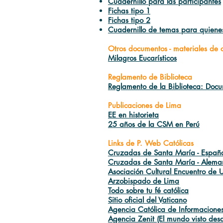
Cuadernillo para las participantes
Fichas tipo 1
Fichas tipo 2
Cuadernillo de temas para quienes
Otros documentos - materiales de 
Milagros Eucarísticos
Reglamento de Biblioteca
Reglamento de la Biblioteca: Do
Publicaciones de Lima
EE en historieta
25 años de la CSM en Perú
Links de P. Web Católicas
Cruzadas de Santa María - Españ
Cruzadas de Santa María - Alema
Asociación Cultural Encuentro de Un
Arzobispado de Lima
Todo sobre tu fé católica
Sitio oficial del Vaticano
Agencia Católica de Informaciones
Agencia Zenit (El mundo visto de