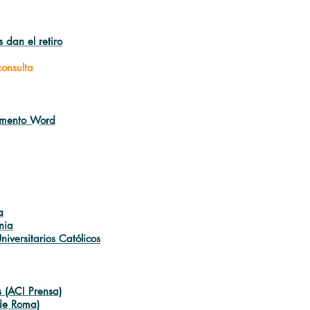
 dan el retiro
consulta
cumento Word
a
nia
iversitarios Católicos
 (ACI Prensa)
sde Roma)