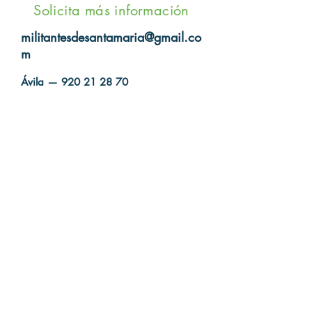
Solicita más información
militantesdesantamaria@gmail.co
m
Ávila —
920 21 28 70
Aldán (Pontevedra) —
986 3292 70
Alicante —
924 27 42 90
Burgos —
947210808
Córdoba —
957 84 59 44
Madrid —
91 543 99 51
/
91 521
70 83
Aviso legal:
Los datos de carácter personal
que pudieran proporcionarse serán
incorporados a un fichero propiedad
de las Militantes de Santa María, con el
objetivo de gestionar la solicitud
formulada por el usuario. El interesado
podrá ejercitar los derechos de acceso,
rectificación, cancelación u oposición
que, en su caso, le corresponda conforme
a L.O. 15/1999 mediante comunicación
dirigida a "Milicia de Santa María" C/